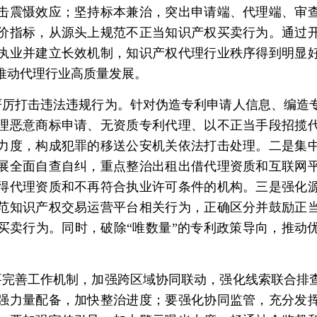
击震慑效应；坚持标本兼治，突出申请端、代理端、审
价指标，从源头上规范不正当知识产权买卖行为。通过
执业并建立长效机制，知识产权代理行业秩序得到明显
推动代理行业高质量发展。
严厉打击违法违规行为。针对伪造专利申请人信息、编造
理恶意商标申请、无资质专利代理、以不正当手段招揽
力度，构成犯罪的移送公安机关依法打击处理。二是集
展全面自查自纠，重点整治出租出借代理资质和互联网
得代理资质和不再符合执业许可条件的机构。三是强化
范知识产权交易运营平台相关行为，正确区分并鼓励正
买卖行为。同时，破除“唯数量”的专利政策导向，推动
要完善工作机制，加强跨区域协同联动，强化线索联合排
强力量配备，加快整治进度；要强化协同监管，充分发